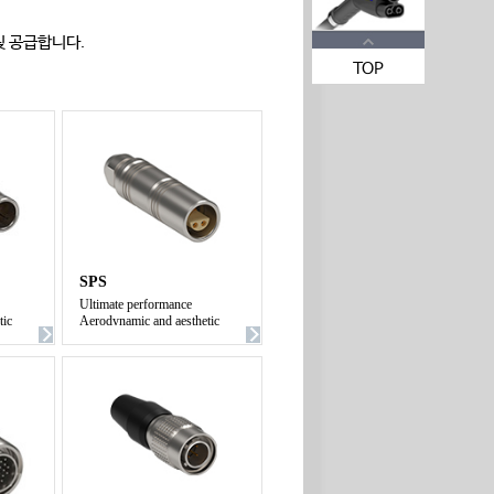
 및 공급합니다.
TOP
SPS
Ultimate performance
tic
Aerodynamic and aesthetic