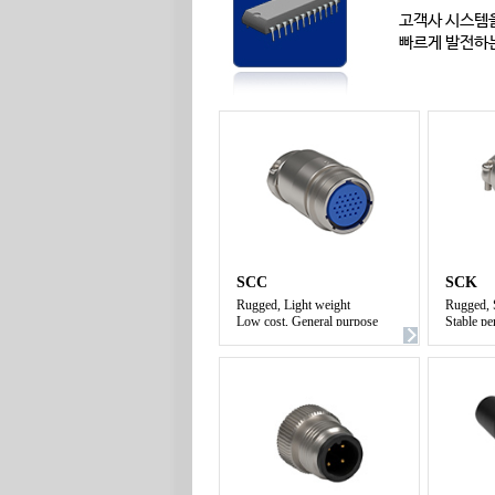
고객사 시스템을
빠르게 발전하는 
SCC
SCK
Rugged, Light weight
Rugged, 
Low cost, General purpose
Stable p