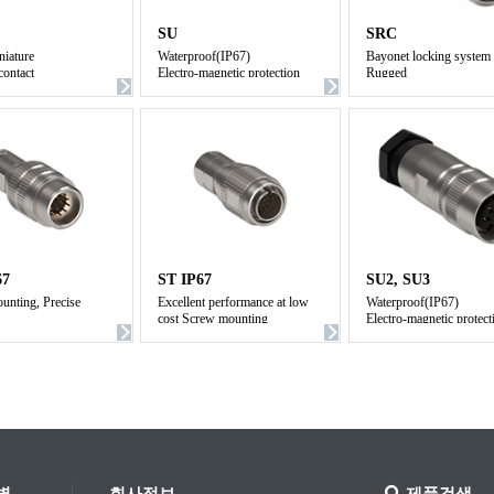
SU
SRC
niature
Waterproof(IP67)
Bayonet locking system
contact
Electro-magnetic protection
Rugged
Light-weight, Low cost
General purpose
67
ST IP67
SU2, SU3
unting, Precise
Excellent performance at low
Waterproof(IP67)
cost Screw mounting
Electro-magnetic protect
n rating of IP67 with
Super-miniature with multi-
ing
contact Precise design
Protection rating of IP67 with
overmolding