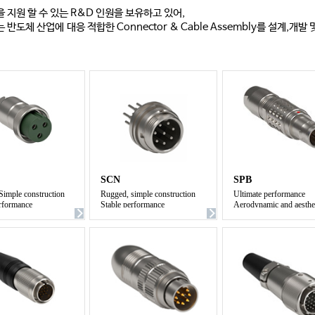
 지원 할 수 있는 R&D 인원을 보유하고 있어,
반도체 산업에 대응 적합한 Connector & Cable Assembly를 설계,개발
SCN
SPB
Simple construction
Rugged, simple construction
Ultimate performance
erformance
Stable performance
Aerodynamic and aesthe