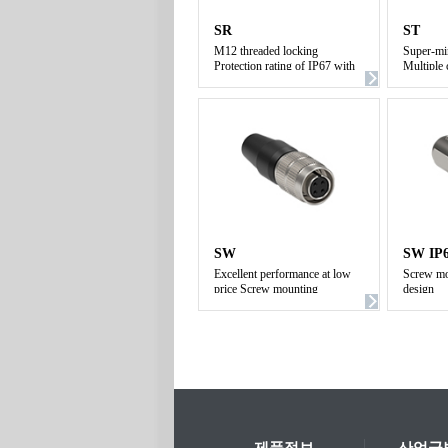
SR
ST
M12 threaded locking
Super-mi
Protection rating of IP67 with
Multiple 
overmoding
SW
SW IP
Excellent performance at low
Screw mo
price Screw mounting
design
Super-miniature with multi-
Protectio
contact Precise design
overmold