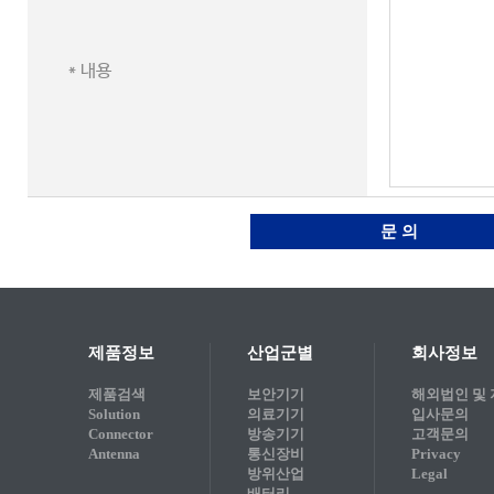
* 내용
문 의
제품정보
산업군별
회사정보
제품검색
보안기기
해외법인 및
Solution
의료기기
입사문의
Connector
방송기기
고객문의
Antenna
통신장비
Privacy
방위산업
Legal
배터리