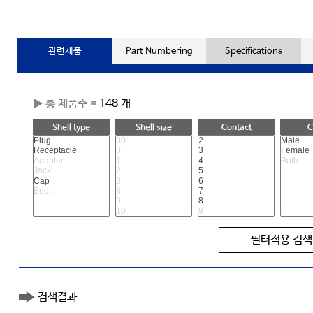
관련제품
Part Numbering
Specifications
▶ 총 제품수 =
148 개
Shell type
Shell size
Contact
C
필터적용 검색
검색결과