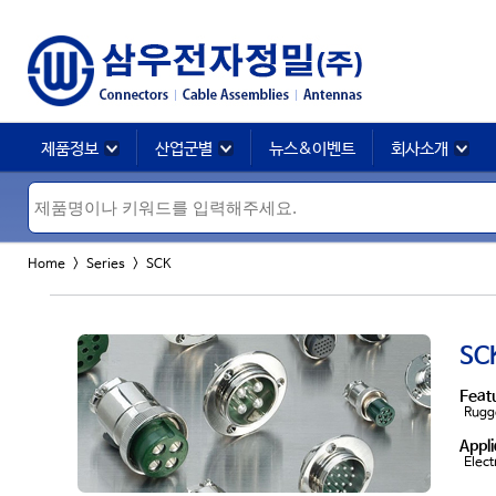
제품정보
산업군별
뉴스&이벤트
회사소개
Home >
Series
> SCK
SCK
Feat
Rugge
Appli
Elect