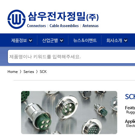
제품정보
산업군별
뉴스&이벤트
회사소개
Home >
Series
> SCK
SCK
Feat
Rugge
Appli
Elect