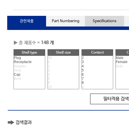
관련제품
Part Numbering
Specifications
▶ 총 제품수 =
148 개
Shell type
Shell size
Contact
C
필터적용 검색
검색결과