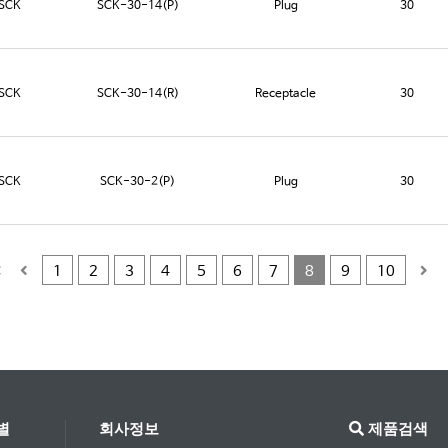
SCK
SCK-30-14(P)
Plug
30
SCK
SCK-30-14(R)
Receptacle
30
SCK
SCK-30-2(P)
Plug
30
1
2
3
4
5
6
7
8
9
10
별
회사정보
제품검색