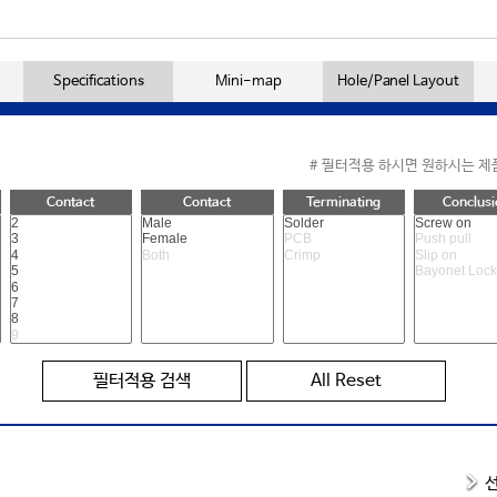
g
Specifications
Mini-map
Hole/Panel Layout
# 필터적용 하시면 원하시는 제
Contact
Contact
Terminating
Conclusi
필터적용 검색
All Reset