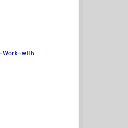
o-Work-with
업