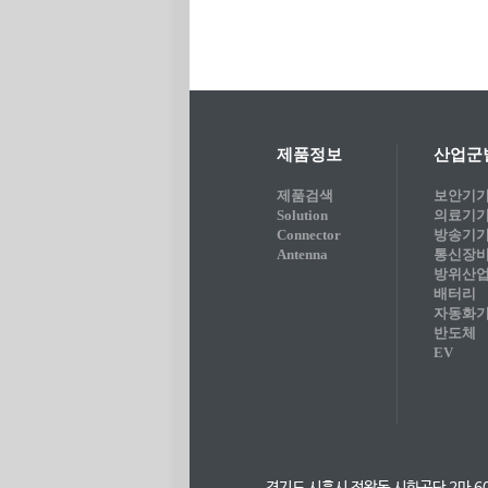
제품정보
산업군
제품검색
보안기
Solution
의료기
Connector
방송기
Antenna
통신장
방위산
배터리
자동화
반도체
EV