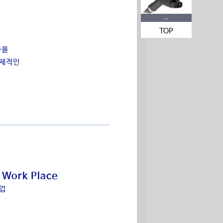
TOP
품을
경제적인
 Work Place
업